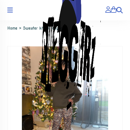
Zoeken
Home
>
Sweater khaki leopard