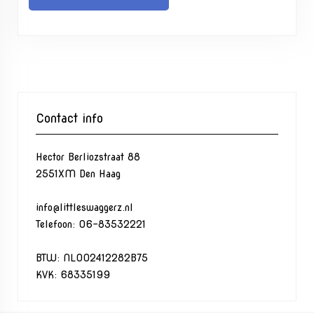
Contact info
Hector Berliozstraat 88
2551XM Den Haag
info@littleswaggerz.nl
Telefoon: 06-83532221
BTW: NL002412282B75
KVK: 68335199