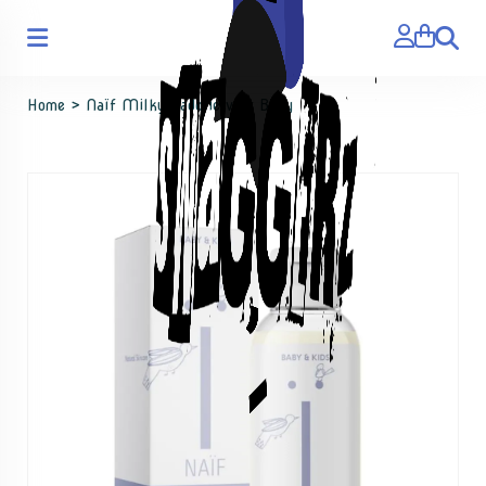
Zoeken
Home
>
Naïf Milky Badolie voor Baby