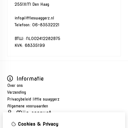
2551XM Den Haag
info@littleswaggerz.nl
Telefoon: 06-83532221
BTW: NL002412282B75
KVK: 68335199
Informatie
Over ons
Verzending
Privacybeleid little swaggerz
Algemene voorwaarden
Mijn account
Inloggen
Cookies & Privacy
Bestelhistorie