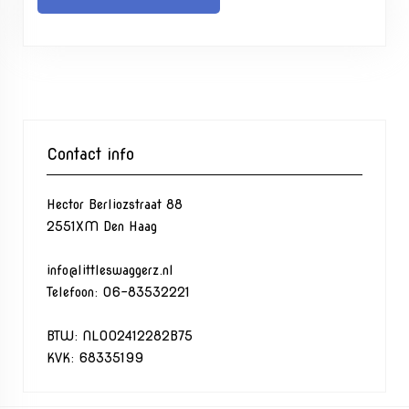
Contact info
Hector Berliozstraat 88
2551XM Den Haag
info@littleswaggerz.nl
Telefoon: 06-83532221
BTW: NL002412282B75
KVK: 68335199