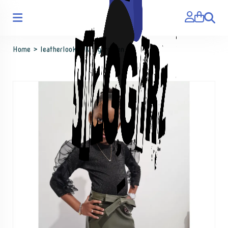
Zoeken
Home
>
leatherlook rok legergroen