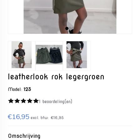
leatherlook rok legergroen
Model:
123
1 beoordeling(en)
€16,95
excl. btw:
€16,95
Omschrijving