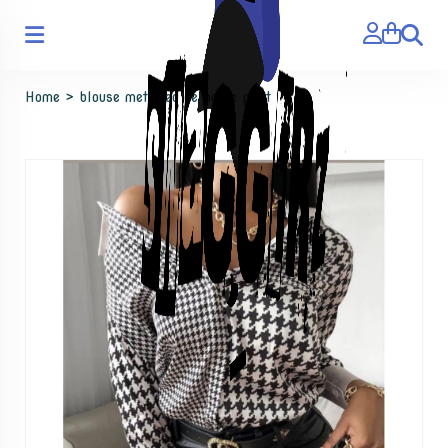
Zoeken
Home
>
blouse met pied de poule print