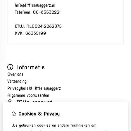
info@littleswaggerz.nl
Telefoon: 06-83532221
BTW: NL002412282B75
KVK: 68335199
Informatie
Over ons
Verzending
Privacybeleid little swaggerz
Algemene voorwaarden
Mijn account
Inloggen
Cookies & Privacy
Bestelhistorie
Nieuwsbrief
We gebruiken cookies en andere technieken om
Klantenservice