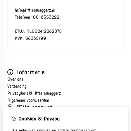
info@littleswaggerz.nl
Telefoon: 06-83532221
BTW: NL002412282B75
KVK: 68335199
Informatie
Over ons
Verzending
Privacybeleid little swaggerz
Algemene voorwaarden
Mijn account
Inloggen
Cookies & Privacy
Bestelhistorie
Nieuwsbrief
We gebruiken cookies en andere technieken om